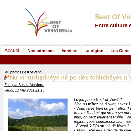
Best Of Ve
Entre culture 
Accueil
Nos adresses
Verviers
La région
Les Gens
Jeu photos Best of Vervî
Nu m' turlupînêye né po dès tchîtchêyes n°
Écrit par Best of Verviers
Jeudi, 12 Mai 2011 21:15
Le jeu photo Best of Vervî ?
-Vos nu m'frez né djower, savez 
-
Vous ferez bien un petit effort ! I
trouver l'endroit qui se trouve sur
plus, on peut jouer ensemble. Ver
région, vous connaissez bien, no
- A Vervî ? Dj'a stu bé dè fêyes à 
-
Alors, êtes-vous décidé de jou