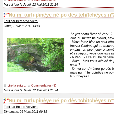
Mise à jour le Jeudi, 12 Mai 2011 21:24
Nu m' turlupînêye né po dès tchîtchêyes n°
Écrit par Best of Verviers
Jeudi, 10 Mars 2011 14:41
Le jeu photo Best of Vervî ?
-Vos nu m'frez né djower, sa
-
Vous ferez bien un petit effort
trouver l'endroit qui se trouve 
en plus, on peut jouer ensem
et sa région, vous connaissez
- A Vervî ? Dj'a stu bé dè fêye
-
Alors, êtes-vous décidé de 
nous ?
- On va co s'mâvrer po dès bi
mais nu m' turlupînêye né po
tchîtchêyes !
Lire la suite...
Commentaires (8)
Mise à jour le Jeudi, 12 Mai 2011 21:24
Nu m' turlupînêye né po dès tchîtchêyes n°
Écrit par Best of Verviers
Dimanche, 06 Mars 2011 09:35