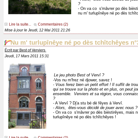
?
- On va co s'mâvrer po dès bièst
nu m' turlupînêye né po dès tchît
Lire la suite...
Commentaires (2)
Mise à jour le Jeudi, 12 Mai 2011 21:26
Nu m' turlupînêye né po dès tchîtchêyes n°
Écrit par Best of Verviers
Jeudi, 17 Mars 2011 15:31
Le jeu photo Best of Vervî ?
-Vos nu m'frez né djower, savez !
-
Vous ferez bien un petit effort ! Il suffit de trou
qui se trouve sur la photo et en plus, on peut jo
ensemble. Verviers et sa région, vous connais
?
- A Vervî ? Dj'a stu bé dè fêyes à Vervî.
-
Alors, êtes-vous décidé de jouer avec nous ?
- On va co s'mâvrer po dès bièstirêyes, mais n
turlupînêye né po dès tchîtchêyes !
Lire la suite...
Commentaires (2)