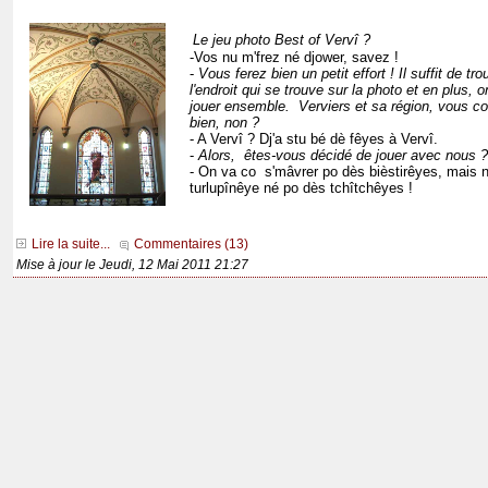
Le jeu photo Best of Vervî ?
-Vos nu m'frez né djower, savez !
-
Vous ferez bien un petit effort ! Il suffit de tro
l'endroit qui se trouve sur la photo et en plus, 
jouer ensemble. Verviers et sa région, vous c
bien, non ?
- A Vervî ? Dj'a stu bé dè fêyes à Vervî.
-
Alors, êtes-vous décidé de jouer avec nous ?
- On va co s'mâvrer po dès bièstirêyes, mais 
turlupînêye né po dès tchîtchêyes !
Lire la suite...
Commentaires (13)
Mise à jour le Jeudi, 12 Mai 2011 21:27