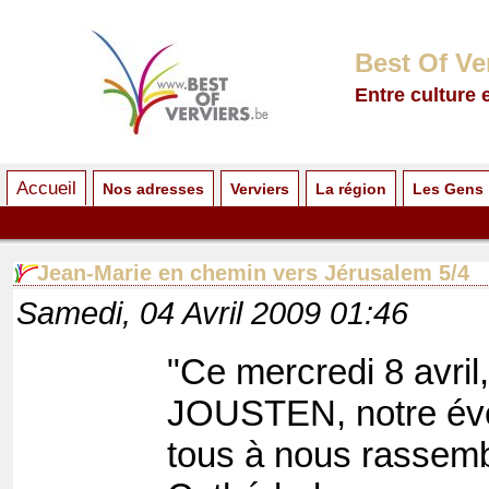
Best Of Ve
Entre culture 
Accueil
Nos adresses
Verviers
La région
Les Gens
Jean-Marie en chemin vers Jérusalem 5/4
Samedi, 04 Avril 2009 01:46
"Ce mercredi 8 avri
JOUSTEN, notre évê
tous à nous rassembl