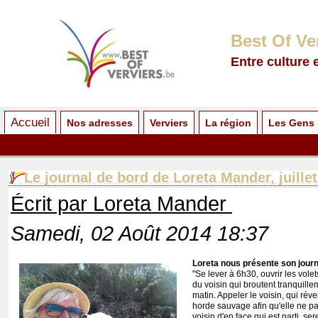
Best Of Ve
Entre culture 
Accueil
Nos adresses
Verviers
La région
Les Gens
Le journal de bord de Loreta Mander, juille
Écrit par Loreta Mander
Samedi, 02 Août 2014 18:37
Loreta nous présente son journa
"Se lever à 6h30, ouvrir les volet
du voisin qui broutent tranquille
matin. Appeler le voisin, qui réve
horde sauvage afin qu'elle ne par
voisin d'en face qui est parti, ser