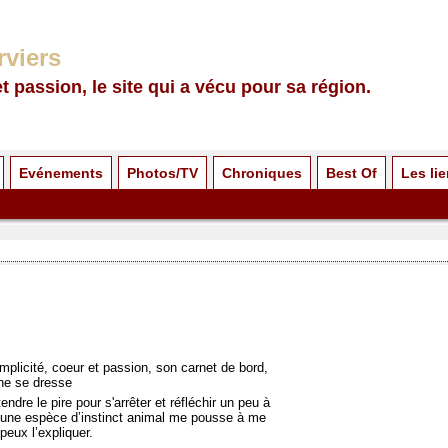
rviers
et passion, le site qui a vécu pour sa région.
Evénements
Photos/TV
Chroniques
Best Of
Les li
plicité, coeur et passion, son carnet de bord,
gne se dresse
endre le pire pour s'arrêter et réfléchir un peu à
s une espèce d’instinct animal me pousse à me
peux l’expliquer.