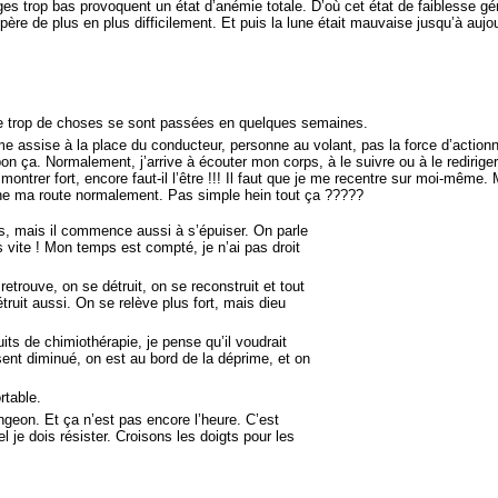
ges trop bas provoquent un état d’anémie totale. D’où cet état de faiblesse g
e de plus en plus difficilement. Et puis la lune était mauvaise jusqu’à aujou
ue trop de choses se sont passées en quelques semaines.
e assise à la place du conducteur, personne au volant, pas la force d’actionne
on ça. Normalement, j’arrive à écouter mon corps, à le suivre ou à le rediriger
ontrer fort, encore faut-il l’être !!! Il faut que je me recentre sur moi-même. 
prenne ma route normalement. Pas simple hein tout ça ?????
, mais il commence aussi à s’épuiser. On parle
s vite ! Mon temps est compté, je n’ai pas droit
trouve, on se détruit, on se reconstruit et tout
ruit aussi. On se relève plus fort, mais dieu
ts de chimiothérapie, je pense qu’il voudrait
 sent diminué, on est au bord de la déprime, et on
rtable.
longeon. Et ça n’est pas encore l’heure. C’est
l je dois résister. Croisons les doigts pour les