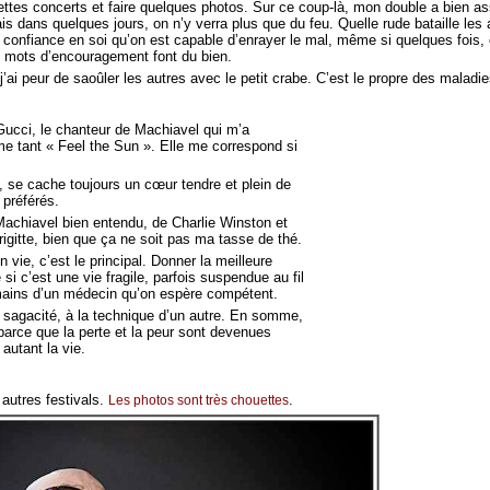
tes concerts et faire quelques photos. Sur ce coup-là, mon double a bien assu
ais dans quelques jours, on n’y verra plus que du feu. Quelle rude bataille le
confiance en soi qu’on est capable d’enrayer le mal, même si quelques fois, on
es mots d’encouragement font du bien.
’ai peur de saoûler les autres avec le petit crabe. C’est le propre des maladie
Gucci, le chanteur de Machiavel qui m’a
me tant « Feel the Sun ». Elle me correspond si
, se cache toujours un cœur tendre et plein de
 préférés.
achiavel bien entendu, de Charlie Winston et
gitte, bien que ça ne soit pas ma tasse de thé.
vie, c’est le principal. Donner la meilleure
 si c’est une vie fragile, parfois suspendue au fil
mains d’un médecin qu’on espère compétent.
 sagacité, à la technique d’un autre. En somme,
 parce que la perte et la peur sont devenues
autant la vie.
autres festivals.
.
Les photos sont très chouettes