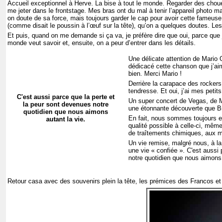
Accueil exceptionnel à Herve. La bise à tout le monde. Regarder des chouet
me jeter dans le frontstage. Mes bras ont du mal à tenir l’appareil photo m
on doute de sa force, mais toujours garder le cap pour avoir cette fameuse 
(comme disait le poussin à l’œuf sur la tête), qu’on a quelques doutes. L
Et puis, quand on me demande si ça va, je préfère dire que oui, parce que j
monde veut savoir et, ensuite, on a peur d’entrer dans les détails.
Une délicate attention de Mario 
dédicacé cette chanson que j’ai
bien. Merci Mario !
Derrière la carapace des rockers
tendresse. Et oui, j’ai mes petits
C'est aussi parce que la perte et
Un super concert de Vegas, de M
la peur sont devenues notre
une étonnante découverte que Bri
quotidien que nous aimons
En fait, nous sommes toujours en 
autant la vie.
qualité possible à celle-ci, même
de traîtements chimiques, aux 
Un vie remise, malgré nous, à la
une vie « confiée ». C'est aussi
notre quotidien que nous aimons 
Retour casa avec des souvenirs plein la tête, les prémices des Francos et 