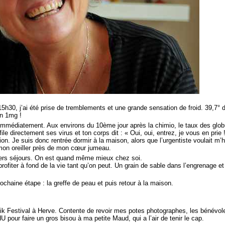
15h30, j’ai été prise de tremblements et une grande sensation de froid. 39,7°
an 1mg !
e immédiatement. Aux environs du 10ème jour après la chimio, le taux des glob
ile directement ses virus et ton corps dit : « Oui, oui, entrez, je vous en prie
on. Je suis donc rentrée dormir à la maison, alors que l’urgentiste voulait m
 mon oreiller près de mon cœur jumeau.
iers séjours. On est quand même mieux chez soi.
 profiter à fond de la vie tant qu’on peut. Un grain de sable dans l’engrenage e
chaine étape : la greffe de peau et puis retour à la maison.
zik Festival à Herve. Contente de revoir mes potes photographes, les bénévo
 pour faire un gros bisou à ma petite Maud, qui a l’air de tenir le cap.