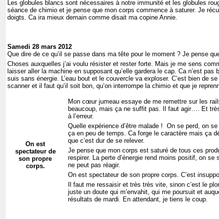
Les globules blancs sont nécessaires à notre immunité et les globules rou
séance de chimio et je pense que mon corps commence à saturer. Je récupèr
doigts. Ca ira mieux demain comme disait ma copine Annie.
Samedi 28 mars 2012
Que dire de ce qu’il se passe dans ma tête pour le moment ? Je pense q
Choses auxquelles j’ai voulu résister et rester forte. Mais je me sens comm
laisser aller la machine en supposant qu’elle gardera le cap. Ca n’est pas b
suis sans énergie. L’eau bout et le couvercle va exploser. C’est bien de se m
scanner et il faut qu’il soit bon, qu’on interrompe la chimio et que je re
Mon cœur jumeau essaye de me remettre sur les rails
beaucoup, mais ça ne suffit pas. Il faut agir…. Et trè
à l’erreur.
Quelle expérience d’être malade ! On se perd, on se re
ça en peu de temps. Ca forge le caractère mais ça dét
que c’est dur de se relever.
On est
Je pense que mon corps est saturé de tous ces produi
spectateur de
respirer. La perte d’énergie rend moins positif, on se
son propre
ne peut pas réagir.
corps.
On est spectateur de son propre corps. C’est insuppo
Il faut me ressaisir et très très vite, sinon c’est le p
juste un doute qui m’envahit, qui me poursuit et auque
résultats de mardi. En attendant, je tiens le coup.