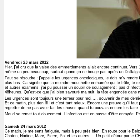
Vendredi 23 mars 2012
Hier, j’ai cru que la valse des emmerdements allait encore continuer. Vers 
même un peu beaucoup, surtout quand ça ne bouge pas après un Daffalg
Faut se résoudre : j’appelle les urgences oncologiques, je dois m’y rendr
plus bas. Ca signifie que la moindre mouchette enrhumée qui te frôle, te ref
et autres examens, j’ai pu pousser un soupir de soulagement : pas d’infecti
48heures. Qu’est-ce que j’ai bien savouré ma nuit, la tête engoncée dans
Les urgences sont toujours une terreur pour moi….. souvenir de mes dern
Et ce matin, plus rien !!!! et c’est tant mieux. Encore une preuve qu’il faut
regretter de ne pas avoir fait les choses quand tu pouvais encore les faire.
Maud se remet tout doucement. L’infection est en passe d’être enrayée. Pro
Samedi 24 mars 2012
Ce matin, je me sens fatiguée, mais à peu près bien. En route pour le Bel
Chaton, Nadine, Marc, Pierre, Pol et les autres…. Un petit détour par le CHU