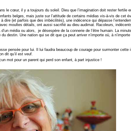
s le cœur, il y a toujours du soleil. Dieu que l’imagination doit rester fertile 
 enfants belges, mais juste sur l’attitude de certains médias vis-à-vis de cet 
en à dire (et parfois que des imbécilités), une indécence qui dépasse l’entende
vec moultes détails, ont aussi sacrifié au dieu audimat. Racoleurs, indécen
la d’un média ou alors, je désespère de la connerie de l’être humain. La minut
 du destin. Une nation qui se dit que ça peut arriver n’importe où, à n’importe
rosse pensée pour lui. Il lui faudra beaucoup de courage pour surmonter cett
 dit qu’il est veuf.
cun mot pour un parent qui perd son enfant, à part injustice !