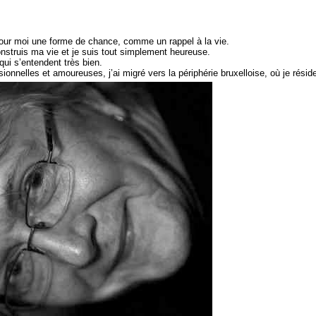
pour moi une forme de chance, comme un rappel à la vie.
onstruis ma vie et je suis tout simplement heureuse.
qui s’entendent très bien.
onnelles et amoureuses, j’ai migré vers la périphérie bruxelloise, où je réside