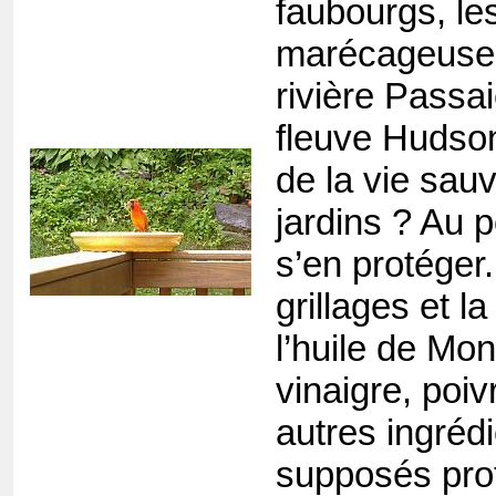
faubourgs, les
marécageuses
rivière Passai
fleuve Hudso
de la vie sau
jardins ? Au p
s’en protéger.
grillages et l
l’huile de Mong
vinaigre, poi
autres ingrédi
supposés prot