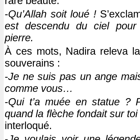
rare beauté.
-
Qu’Allah soit loué !
S’exclam
est descendu du ciel pour 
pierre.
À ces mots, Nadira releva la
souverains :
-
Je ne suis pas un ange mais
comme vous…
-
Qui t’a muée en statue ? P
quand la flèche fondait sur toi
interloqué.
-
Je voulais voir une légende