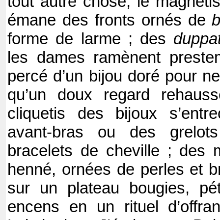
tout autre chose, le magnéti
émane des fronts ornés de
b
forme de larme ; des
duppa
les dames ramènent prestem
percé d’un bijou doré pour ne
qu’un doux regard rehaus
cliquetis des bijoux s’entr
avant-bras ou des grelot
bracelets de cheville ; des
henné, ornées de perles et bri
sur un plateau bougies, pét
encens en un rituel d’offr