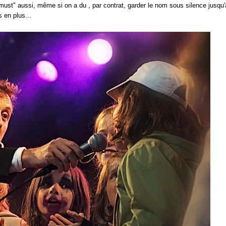
"must" aussi, même si on a du , par contrat, garder le nom sous silence jusqu
 en plus...