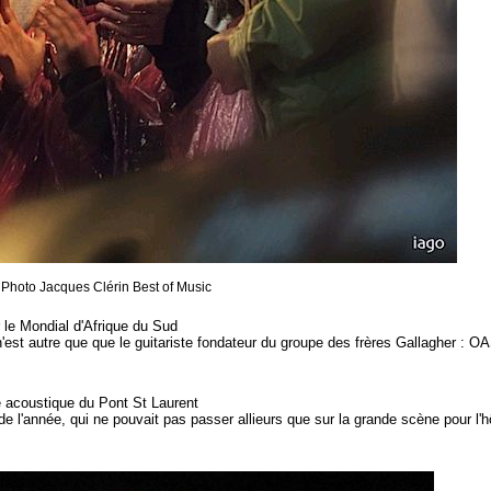
Photo Jacques Clérin Best of Music
 le Mondial d'Afrique du Sud
er n'est autre que que le guitariste fondateur du groupe des frères Gallagher : O
ne acoustique du Pont St Laurent
s de l'année, qui ne pouvait pas passer allieurs que sur la grande scène pour l'h