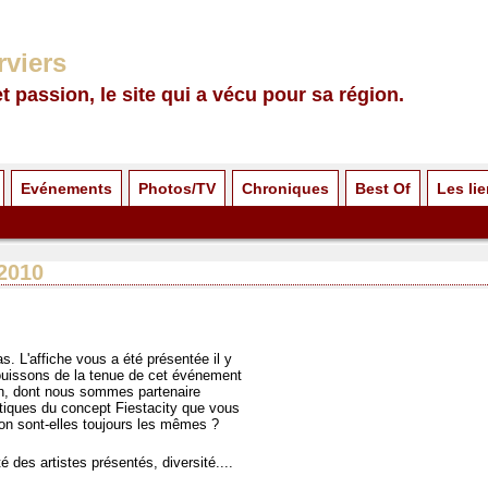
rviers
et passion, le site qui a vécu pour sa région.
Evénements
Photos/TV
Chroniques
Best Of
Les li
 2010
. L'affiche vous a été présentée il y
jouissons de la tenue de cet événement
in, dont nous sommes partenaire
istiques du concept Fiestacity que vous
on sont-elles toujours les mêmes ?
é des artistes présentés, diversité....