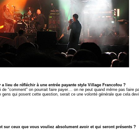
y a lieu de réfléchir à une entrée payante style Village Francofou ?
i de "comment" on pourrait faire payer.... on ne peut quand même pas faire p
 gens qui posent cette question, serait ce une volonté générale que cela dev
mot sur ceux que vous vouliez absolument avoir et qui seront présents ?