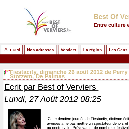
Best Of Ve
Entre culture 
Accueil
Nos adresses
Verviers
La région
Les Gens
Fiestacity, dimanche 26 août 2012 de Perry
Stotzem, De Palmas
Écrit par Best of Verviers
Lundi, 27 Août 2012 08:25
Cette dernière journée de Fiestacity, dixième éd
averses à ne pas mettre un spectateur dehors et 
au centre ville. Prévoyants, de nombreux festiva