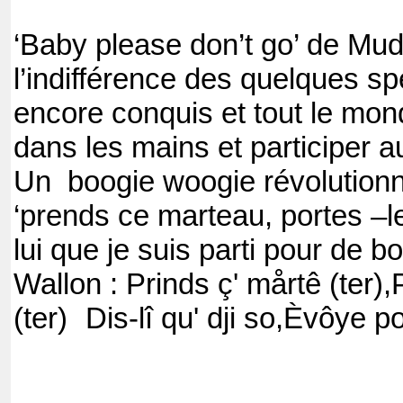
‘Baby please don’t go’ de M
l’indifférence des quelques s
encore conquis et tout le mond
dans les mains et participer 
Un boogie woogie révolutionn
‘prends ce marteau, portes –le
lui que je suis parti pour de b
Wallon : Prinds ç' mårtê (ter)
(ter) Dis-lî qu' dji so,Èvôye po