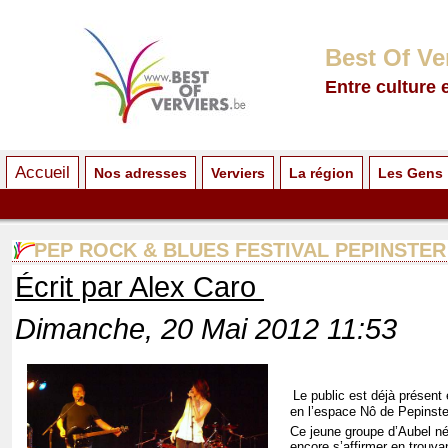
Best Of Ve
Entre culture 
Accueil
Nos adresses
Verviers
La région
Les Gens
PEP ROCK & BLUES FESTIVAL PEPINSTER 
Écrit par Alex Caro
Dimanche, 20 Mai 2012 11:53
Le public est déjà présent
en l’espace Nô de Pepinst
Ce jeune groupe d’Aubel né
encore s’affirmer en trouva