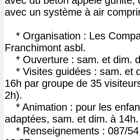
avec du béton appelé gunite, q
avec un système à air compr
* Organisation : Les Comp
Franchimont asbl.
* Ouverture : sam. et dim. d
* Visites guidées : sam. et d
16h par groupe de 35 visiteur
2h).
* Animation : pour les enfant
adaptées, sam. et dim. à 14h.
* Renseignements : 087/5