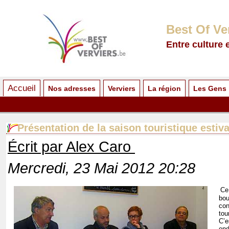
Best Of Ve
Entre culture 
Accueil
Nos adresses
Verviers
La région
Les Gens
Présentation de la saison touristique estiv
Écrit par Alex Caro
Mercredi, 23 Mai 2012 20:28
Ce
bou
con
tou
C’e
end