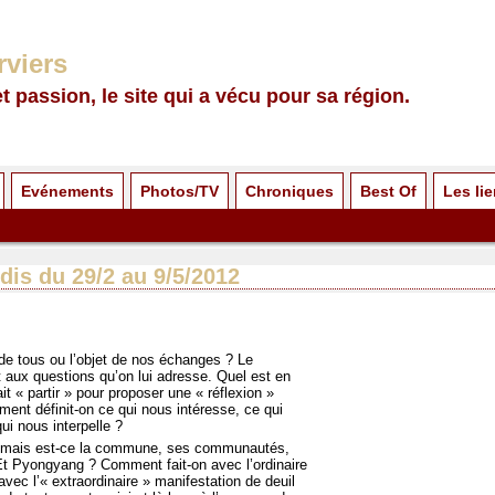
rviers
et passion, le site qui a vécu pour sa région.
Evénements
Photos/TV
Chroniques
Best Of
Les li
dis du 29/2 au 9/5/2012
 de tous ou l’objet de nos échanges ? Le
aux questions qu’on lui adresse. Quel est en
it « partir » pour proposer une « réflexion »
ment définit-on ce qui nous intéresse, ce qui
ui nous interpelle ?
e, mais est-ce la commune, ses communautés,
t Pyongyang ? Comment fait-on avec l’ordinaire
vec l’« extraordinaire » manifestation de deuil