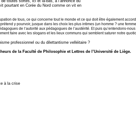
e toutes sortes, ici et là-bas, à l’annonce du
vit pourtant en Corée du Nord comme on vit en
cupation de tous, ce qui concerne tout le monde et ce qui doit être également accor
prétend y pourvoir, jusque dans les choix les plus intimes (un homme ? une femme ?
pédagogues de l’autorité aux pédagogues de l’austérité. Et puis qu’entendons-nou
ent faire avec les slogans et les lieux communs qui semblent saturer notre quotidi
ynisme professionnel ou du dilettantisme velléitaire ?
eurs de la Faculté de Philosophie et Lettres de l’Université de Liège.
e à la crise