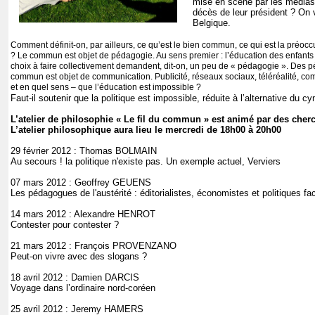
mise en scène par les médias d
décès de leur président ? On 
Belgique.
Comment définit-on, par ailleurs, ce qu’est le bien commun, ce qui est la préoc
? Le commun est objet de pédagogie. Au sens premier : l’éducation des enfants 
choix à faire collectivement demandent, dit-on, un peu de « pédagogie ». Des 
commun est objet de communication. Publicité, réseaux sociaux, téléréalité, comm
et en quel sens – que l’éducation est impossible ?
Faut-il soutenir que la politique est impossible, réduite à l’alternative du c
L’atelier de philosophie « Le fil du commun » est animé par des cherch
L’atelier philosophique aura lieu le mercredi de 18h00 à 20h00
29 février 2012 : Thomas BOLMAIN
Au secours ! la politique n'existe pas. Un exemple actuel, Verviers
07 mars 2012 : Geoffrey GEUENS
Les pédagogues de l'austérité : éditorialistes, économistes et politiques fac
14 mars 2012 : Alexandre HENROT
Contester pour contester ?
21 mars 2012 : François PROVENZANO
Peut-on vivre avec des slogans ?
18 avril 2012 : Damien DARCIS
Voyage dans l’ordinaire nord-coréen
25 avril 2012 : Jeremy HAMERS