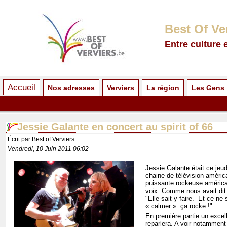
Best Of Ve
Entre culture 
Accueil
Nos adresses
Verviers
La région
Les Gens
Jessie Galante en concert au spirit of 66
Écrit par Best of Verviers
Vendredi, 10 Juin 2011 06:02
Jessie Galante était ce jeud
chaine de télévision améric
puissante rockeuse américa
voix. Comme nous avait dit
"Elle sait y faire. Et ce ne 
« calmer » ça rocke !".
En première partie un excel
reparlera. A voir notammen