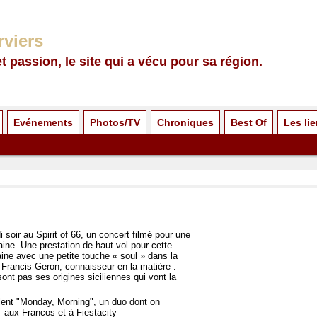
rviers
et passion, le site qui a vécu pour sa région.
Evénements
Photos/TV
Chroniques
Best Of
Les li
i soir au Spirit of 66, un concert filmé pour une
aine. Une prestation de haut vol pour cette
ine avec une petite touche « soul » dans la
 Francis Geron, connaisseur en la matière :
sont pas ses origines siciliennes qui vont la
lent "Monday, Morning", un duo dont on
t aux Francos et à Fiestacity