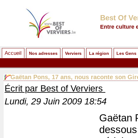
Best Of Ve
Entre culture 
Accueil
Nos adresses
Verviers
La région
Les Gens
Gaëtan Pons, 17 ans, nous raconte son Giro
Écrit par Best of Verviers
Lundi, 29 Juin 2009 18:54
Gaëtan P
dessous (