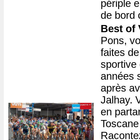
périple 
de bord 
Best of 
Pons, vo
faites de
sportive
années s
après av
Jalhay. 
en parta
Toscane d
Raconte