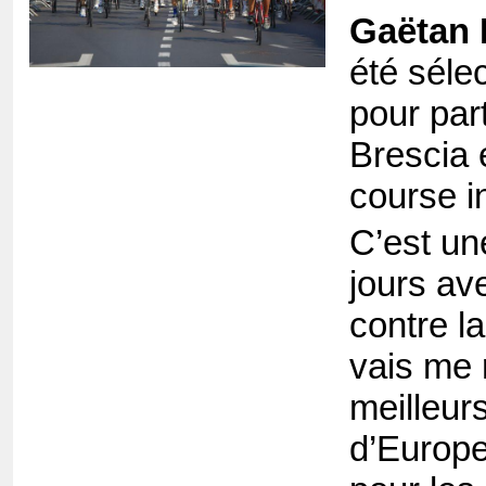
Gaëtan 
été séle
pour part
Brescia 
course i
C’est un
jours av
contre l
vais me 
meilleurs
d’Europe