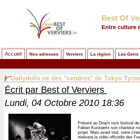
Best Of Ve
Entre culture 
Accueil
Nos adresses
Verviers
La région
Les Gens
Dailydolls né des "cendres" de Tokyo Tyco
Écrit par Best of Verviers
Lundi, 04 Octobre 2010 18:36
Présent au Drop'n rock festival de 
Fabian Kuckaertz son chanteur no
projet. Mais avant tout, notre ciné
réalisera la vidéo officielle des F